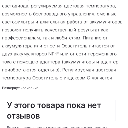
светодиода, регулируемая цветовая температура,
возможность беспроводного управления, сменные
светофильтры и длительная работа от аккумуляторов
позволят получить качественный результат как
профессионалам, так и любителям. Питание от
аккумулятора или от сети Осветитель питается от
двух аккумуляторов NP-F или от сети переменного
тока с помощью адаптера (аккумуляторы и адаптер
приобретаются отдельно). Регулируемая цветовая
температура Осветитель с индексом C является
биколорным, цветовая температура регулируется в
Развернуть описание
пределах 3300К-5600К±300К. Данный осветитель
можно настроить на сбалансированное освещение
У этого товара пока нет
совместно с любым другим источником освещения
отзывов
(от лампы накаливания до солнечного света), также
это дает дополнительные творческие возможности в
Если вы заказывали этот товар, поделитесь своим