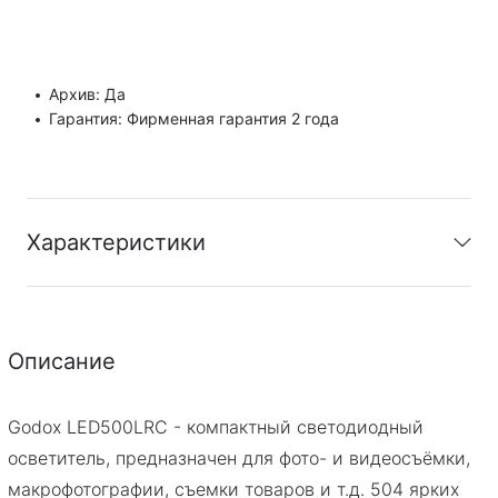
Архив: Да
Гарантия: Фирменная гарантия 2 года
Характеристики
Архив
:
Да
Гарантия
:
Фирменная гарантия 2 года
Описание
Godox LED500LRC - компактный светодиодный
PDF
Скачать инструкцию
осветитель, предназначен для фото- и видеосъёмки,
макрофотографии, съемки товаров и т.д. 504 ярких