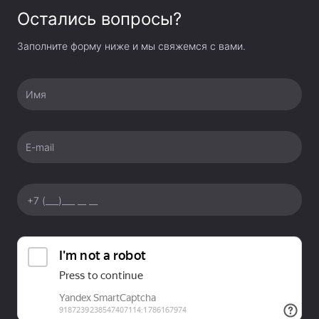
имеет простое, интуитивно понятное управление,
Остались вопросы?
осуществляемое при помощи многофункциональных
кнопок и диммера. «Горячие» кнопки предоставляют
Заполните форму ниже и мы свяжемся с вами.
быстрый доступ к настройкам включения/выключения
и настройки пилотного света, звукового сигнала и
Имя
другим. Большой, яркий и информативный ЖК
дисплей 65х32 мм на панели управления отображает
установленные настройки вспышки. Текущие
E-mail
параметры вспышки сохраняются через 3 секунды
после завершения настройки и будут восстановлены
после отключения и включения вспышки
автоматически. Способы синхронизации пуска
вспышки Опции запуска включают шнур
синхронизации, запуск приемника, тестовую кнопку и
порт беспроводного управления. Пуск вспышки может
осуществляться следующими способами: по