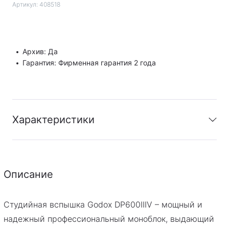
Артикул:
408518
Архив: Да
Гарантия: Фирменная гарантия 2 года
Характеристики
Архив
:
Да
Гарантия
:
Фирменная гарантия 2 года
Описание
Студийная вспышка Godox DP600IIIV – мощный и
надежный профессиональный моноблок, выдающий