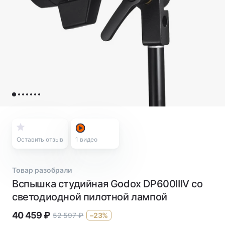
Оставить отзыв
1
видео
Товар разобрали
Вспышка студийная Godox DP600IIIV со
светодиодной пилотной лампой
40 459
₽
52 597
₽
–23%