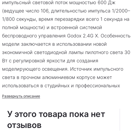
импульсный световой поток мощностью 600 Дж
(ведущее число 106, длительностью импульса 1/2000–
1/800 секунды, время перезарядки всего 1 секунда на
полной мощности) и встроенной системой
беспроводного управления Godox 2.4G X. Особенность
модели заключается в использовании новой
экономичной светодиодной лампы пилотного света 30
Вт с регулировкой яркости для создания
моделирующего освещения. Источник импульсного
света в прочном алюминиевом корпусе может
использоваться в студийных и профессиональных
выездных съемках. DP600IIIV – средняя модель в
Развернуть описание
линейке Godox DP III-V, которая включает в себя также
модели с большей и меньшей мощностью (DP400IIIV,
У этого товара пока нет
DP800IIIV и DP1000IIIV). Может применяться как для
отзывов
создания основного, так и контрового, фонового,