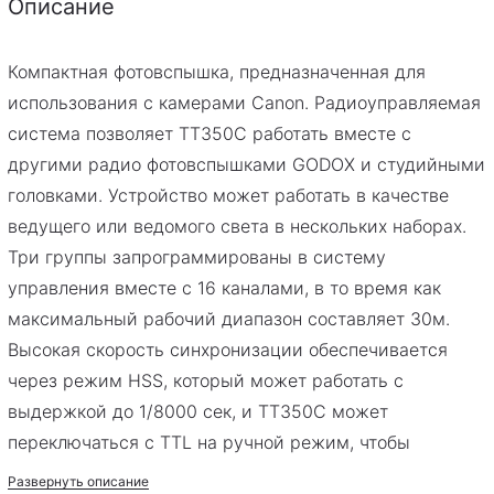
Описание
Компактная фотовспышка, предназначенная для
PDF
Скачать инструкцию
использования с камерами Canon. Радиоуправляемая
система позволяет TT350С работать вместе с
другими радио фотовспышками GODOX и студийными
головками. Устройство может работать в качестве
ведущего или ведомого света в нескольких наборах.
Три группы запрограммированы в систему
управления вместе с 16 каналами, в то время как
максимальный рабочий диапазон составляет 30м.
Высокая скорость синхронизации обеспечивается
через режим HSS, который может работать с
выдержкой до 1/8000 сек, и TT350С может
переключаться с TTL на ручной режим, чтобы
использовать 22 выходных уровня мощности от 1/128
Развернуть описание