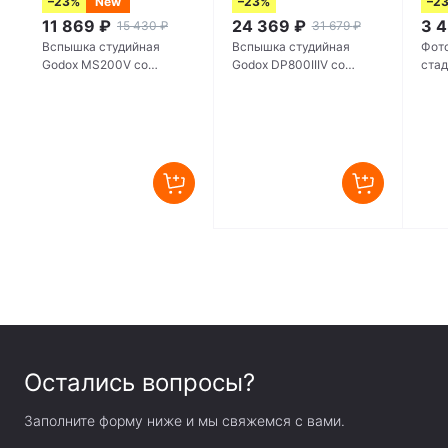
–23%
New
–23%
–2
11 869
₽
24 369
₽
3 
15 430
₽
31 679
₽
Вспышка студийная
Вспышка студийная
Фот
Godox MS200V со
Godox DP800IIIV со
стад
светодиодной пилотной
светодиодной пилотной
лампой
лампой
Остались вопросы?
Заполните форму ниже и мы свяжемся с вами.