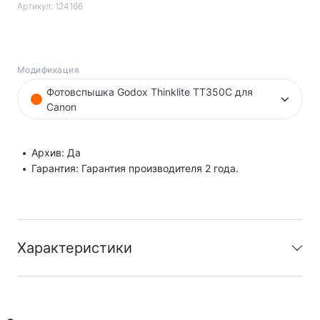
Артикул:
124166
Модификация
Фотовспышка Godox Thinklite TT350C для
Canon
Архив: Да
Гарантия: Гарантия производителя 2 года.
Характеристики
Архив
:
Да
Гарантия
:
Гарантия производителя 2 года.