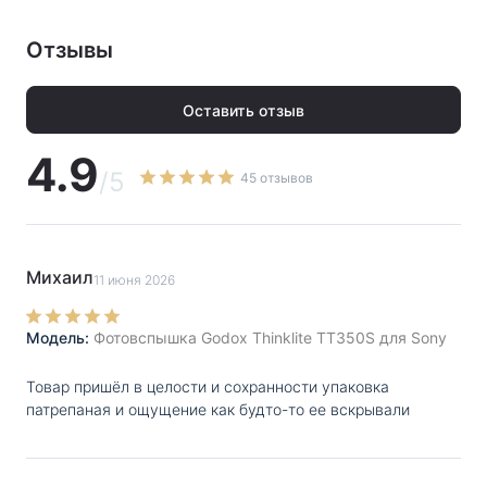
максимума. Автоматическое масштабирование
головки охватывает фокусные расстояния 24-105mm,
Отзывы
а шарнир позволяет наклонить головку, но функции
поворота нет. Питания от батареек должно хватить на
Оставить отзыв
210 срабатываний.
4.9
/5
45 отзывов
Михаил
11 июня 2026
Модель:
Фотовспышка Godox Thinklite TT350S для Sony
Товар пришёл в целости и сохранности упаковка
патрепаная и ощущение как будто-то ее вскрывали