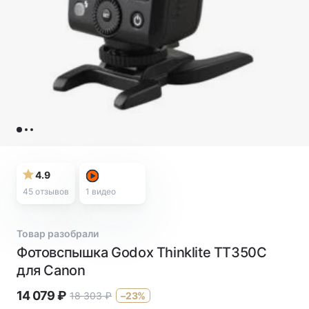
4.9
45 отзывов
1
видео
Товар разобрали
Фотовспышка Godox Thinklite TT350C
для Canon
14 079
₽
18 303
₽
–23%