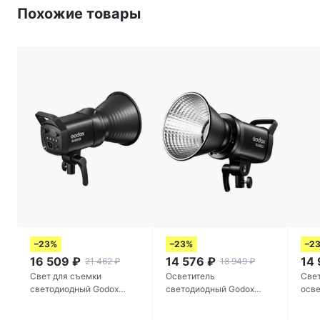
Похожие товары
–23%
–23%
–2
16 509
₽
14 576
₽
14 
21 462
₽
18 949
₽
Cвет для съемки
Осветитель
Све
светодиодный Godox
светодиодный Godox
осве
SL60IIBi для
SL60IID
Ligh
видеосъемок, фото,
под