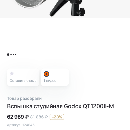
Оставить отзыв
1
видео
Товар разобрали
Вспышка студийная Godox QT1200II-M
62 989
₽
81 886
₽
–23%
Артикул:
124845