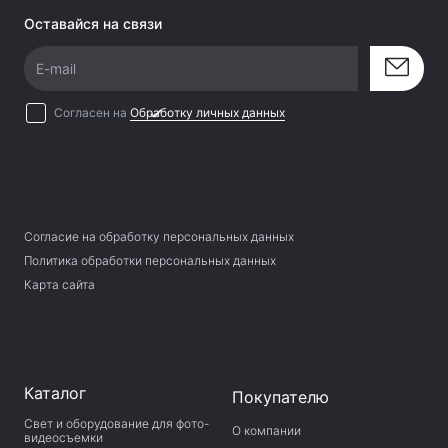
Оставайся на связи
Работа в режиме ведомой
E-mail
В режиме S1 и S2 устройство может работать как
Согласен на
Обработку личных данных
ведомый источник освещения.
Байонет Bowens
Устройство оснащено байонетом Bowens для
Согласие на обработку персональных данных
различных аксессуаров, включая рефлекторы,
Политика обработки персональных данных
софтбоксы и т.п.
Карта сайта
Каталог
Покупателю
Свет и оборудование для фото-
О компании
видеосъемки