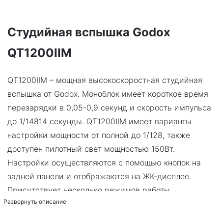
Студийная вспышка Godox
QT1200IIM
QТ1200IIМ – мощная высокоскоростная студийная
вспышка от Godox. Моноблок имеет короткое время
перезарядки в 0,05-0,9 секунд и скорость импульса
до 1/14814 секунды. QТ1200IIМ имеет варианты
настройки мощности от полной до 1/128, также
доступен пилотный свет мощностью 150Вт.
Настройки осуществляются с помощью кнопок на
задней панели и отображаются на ЖК-дисплее.
Присутствует несколько режимов работы,
Развернуть описание
подходящих практически для любых ситуаций.