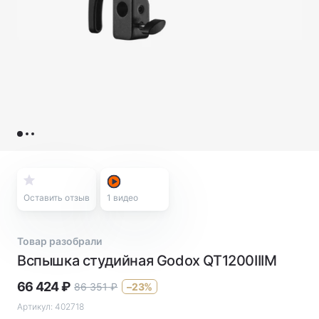
Оставить отзыв
1
видео
Товар разобрали
Вспышка студийная Godox QT1200IIIM
66 424
₽
86 351
₽
–23%
Артикул:
402718