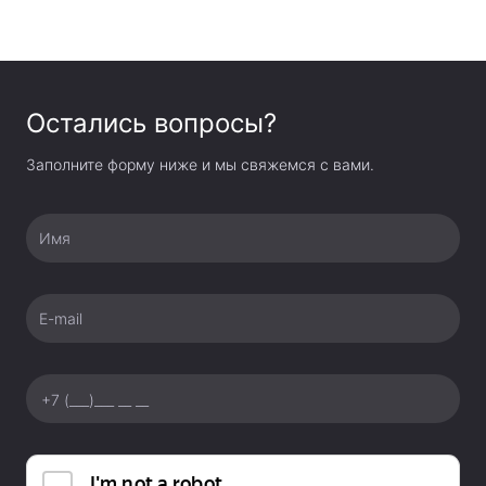
Модернизированное поколение студийных вспышек
QTIII имеет более мощную и энергосберегающую
светодиодную моделирующую лампу мощностью 40
Вт, с регулируемой яркостью в диапазоне от 0 до
Остались вопросы?
100%. Лампа является экологически чистой и имеет
более длительный срок службы. Моделирующий свет
Заполните форму ниже и мы свяжемся с вами.
является полезным инструментом для
предварительного просмотра светотеневого рисунка и
Имя
позволит хорошо подготовиться к предстоящей
съемке с меньшими трудозатратами. Вся сила в
вашем распоряжении Благодаря регулировке
E-mail
мощности в широком диапазоне от 1/256 до 1/1, серия
QTIII предлагает прецизионный контроль. Независимо
от того, требуется ли высокая интенсивность
настройки или легкая корректировка мощности,
удобные элементы управления готовы к любым