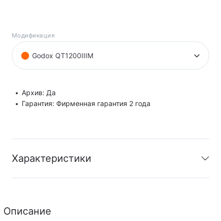
Модификация
Godox QT1200IIIM
Архив: Да
Гарантия: Фирменная гарантия 2 года
Характеристики
Архив
:
Да
Гарантия
:
Фирменная гарантия 2 года
Описание