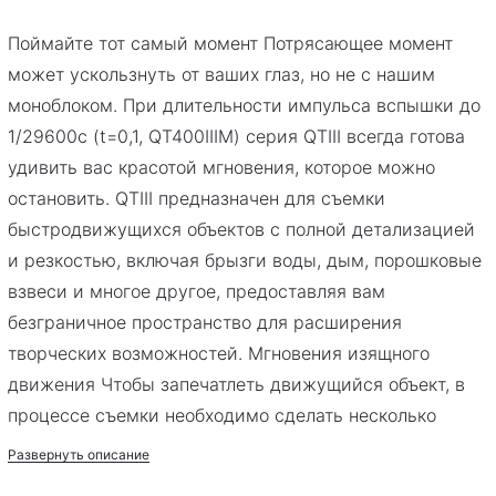
Поймайте тот самый момент Потрясающее момент
может ускользнуть от ваших глаз, но не с нашим
моноблоком. При длительности импульса вспышки до
1/29600с (t=0,1, QT400IIIM) серия QTIII всегда готова
удивить вас красотой мгновения, которое можно
остановить. QTIII предназначен для съемки
быстродвижущихся объектов с полной детализацией
и резкостью, включая брызги воды, дым, порошковые
взвеси и многое другое, предоставляя вам
безграничное пространство для расширения
творческих возможностей. Мгновения изящного
движения Чтобы запечатлеть движущийся объект, в
процессе съемки необходимо сделать несколько
кадров. Благодаря короткому времени перезарядки
Развернуть описание
0.01–0.9с, вспышки серии QTIII могут генерировать 20